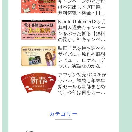
キャンペーンのときだ
け本気出しすぎ問題。
無料体験・料金・口コ
ミ・解約まで全部まと
Kindle Unlimited 3ヶ月
めた。
無料＆過去キャンペー
ンをぶった斬る【無料
の罠か、神キャンペー
ンか】
映画「兄を持ち運べる
サイズに」原作や感想
レビュー、ロケ地・グ
ッズ、実話なのかなど
全部まとめて解説
アマゾン初売り2026が
ヤバい。福袋も年末年
始セールも全部まとめ
て、今年は何をカート
に入れる？
カテゴリー