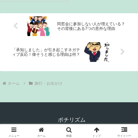
れていますが、使用方法が初め
ての人には少し難しく感じるか
もしれません。実際に私が最近
行った東京から大...
同窓会に参加しない人が増えている？
その背後にある7つの意外な理由
「承知しました」が引き起こすネガテ
ィブ反応！偉そうと感じる理由は何？
ホーム
旅行・お出かけ
ポチリズム
© 2024 ポチリズム.
メニュー
ホーム
検索
トップ
サイドバー