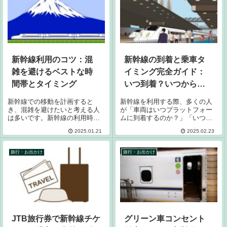
新幹線利用のコツ：混
新幹線の到着と乗車タ
雑を避けるベストな時
イミング完全ガイド：
間帯とタイミング
いつ到着？いつから乗
れる？
新幹線での移動を計画すると
新幹線を利用する際、多くの人
き、混雑を避けたいと考える人
が「車両はいつプラットフォー
は多いです。新幹線の利用時期
ムに到着するのか？」「いつか
によって混雑の状況は異なり、
ら乗車できるのか？」と疑問に
2025.01.21
2025.02.23
特に通勤時間帯や観光シーズン
思うことがあります。新幹線の
には座席が取りにくくなること
到着時間や乗車開始時刻は、駅
があります。しかし、適切な時
や路線によって異なるため、乗
旅行・お出かけ
旅行・お出かけ
間帯や期間を選ぶことで、快適
車前にこれらの情報を把握して
な旅を楽しむことが...
おくと安心です。...
JTB旅行券で新幹線チケ
グリーン車コンセント