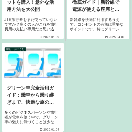
ットを購入！意外な活
徹底ガイド｜新幹線で
用方法を大公開
電源が使える座席と設
置位置まとめ
JTB旅行券をまだ使っていない
新幹線を快適に利用するうえ
ですか？多くの人がこれを旅行
で、コンセントの有無は重要な
費用の支払い専用だと思い込ん
ポイントです。特にグリーン車
でいますが、実はもっと多様な
では、ビジネスや旅行中にスマ
2025.01.09
2025.04.09
使い方ができるのです。たとえ
ートフォンやパソコンを使う人
ば、新幹線チケットの購入にも
が多いため、電源環境の整備が
使用できます。これまで「旅行
求められます。この記事では、
旅行・お出かけ
計画がないから使う機会がな
新幹線グリーン車のコンセント
い」と思っていた...
の位置や設置状況、...
グリーン車完全活用ガ
イド：乗車から乗り継
ぎまで、快適な旅のコ
ツを徹底解説！
多くのビジネスパーソンや旅行
者が電車を使う中で、グリーン
車の魅力に気づくことは少なく
ありません。グリーン車はその
2025.01.04
快適さから多くの利用者に愛さ