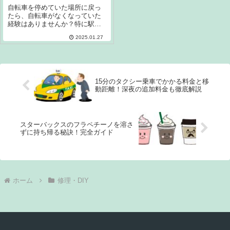
選択肢
自転車を停めていた場所に戻っ
たら、自転車がなくなっていた
経験はありませんか？特に駅周
辺やショッピングモールなどで
2025.01.27
一時的に駐輪した後、自転車が
見つからないということはよく
あるかもしれません。この記事
では、自転車が撤去された場合
の対処方法、あま...
15分のタクシー乗車でかかる料金と移
動距離！深夜の追加料金も徹底解説
スターバックスのフラペチーノを溶さ
ずに持ち帰る秘訣！完全ガイド
ホーム
修理・DIY