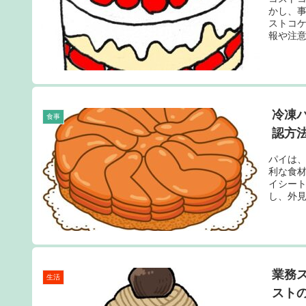
かし、
ストコ
報や注意
冷凍
食事
認方
パイは
利な食
イシー
し、外見
業務
生活
スト