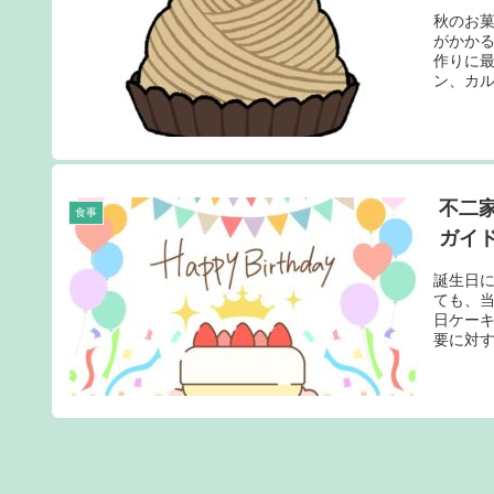
秋のお
がかか
作りに
ン、カル
不二
食事
ガイ
誕生日
ても、
日ケー
要に対す