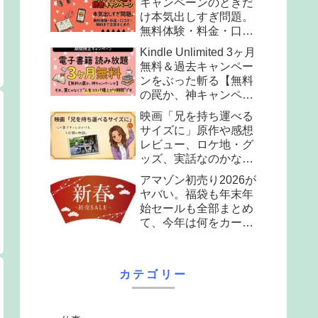
キャンペーンのときだ
け本気出しすぎ問題。
無料体験・料金・口コ
ミ・解約まで全部まと
Kindle Unlimited 3ヶ月
めた。
無料＆過去キャンペー
ンをぶった斬る【無料
の罠か、神キャンペー
ンか】
映画「兄を持ち運べる
サイズに」原作や感想
レビュー、ロケ地・グ
ッズ、実話なのかなど
全部まとめて解説
アマゾン初売り2026が
ヤバい。福袋も年末年
始セールも全部まとめ
て、今年は何をカート
に入れる？
カテゴリー