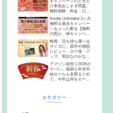
キャンペーンのときだ
け本気出しすぎ問題。
無料体験・料金・口コ
ミ・解約まで全部まと
Kindle Unlimited 3ヶ月
めた。
無料＆過去キャンペー
ンをぶった斬る【無料
の罠か、神キャンペー
ンか】
映画「兄を持ち運べる
サイズに」原作や感想
レビュー、ロケ地・グ
ッズ、実話なのかなど
全部まとめて解説
アマゾン初売り2026が
ヤバい。福袋も年末年
始セールも全部まとめ
て、今年は何をカート
に入れる？
カテゴリー